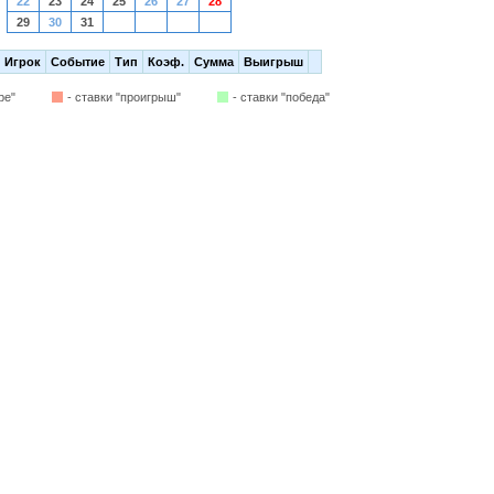
22
23
24
25
26
27
28
29
30
31
Игрок
Событие
Тип
Коэф.
Сумма
Выигрыш
ре"
- ставки "проигрыш"
- ставки "победа"