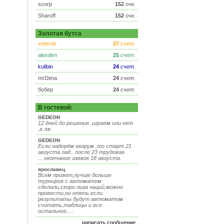
scorp
152
очк.
Sharoff
152
очк.
Золотая бутса
veterok
27
счет.
alexden
25
счет.
kulibin
24
счет.
mrDima
24
счет.
бобер
24
счет.
В гостевой:
GEDEON
12 дней до решения ,играем или нет
,в лж
GEDEON
Если наберём кворум ,то старт 21
августа лад.. после 23 трудовая
... окончание заявок 18 августа.
ярославец
Всем привет,лучше больше
турниров с автоматом
сделали,скоро лига наций,можно
провести,но опять если
результаты будут автоматом
считать,таблицы и все
остальное.....
написать сообщение