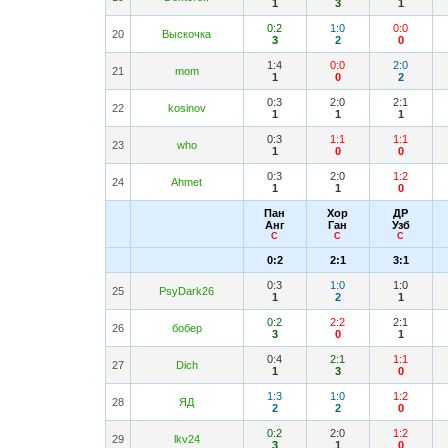
1
3
1
0:2
1:0
0:0
20
Выскочка
3
2
0
1:4
0:0
2:0
21
mom
1
0
2
0:3
2:0
2:1
22
kosinov
1
1
1
0:3
1:1
1:1
23
who
1
0
0
0:3
2:0
1:2
24
Ahmet
1
1
0
Пан
Хор
ДР
Анг
Ган
Узб
С
С
С
0:2
2:1
3:1
0:3
1:0
1:0
25
PsyDark26
1
2
1
0:2
2:2
2:1
26
бобер
3
0
1
0:4
2:1
1:1
27
Dich
1
3
0
1:3
1:0
1:2
28
ЯД
2
2
0
0:2
2:0
1:2
29
lkv24
3
1
0