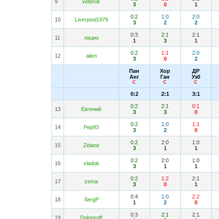
9
veterok
3
0
1
0:2
1:0
2:0
10
Liverpool1979
3
2
2
0:3
2:1
2:1
11
лацио
1
3
1
0:2
1:1
2:0
12
alien
3
0
2
Пан
Хор
ДР
Анг
Ган
Узб
С
С
С
0:2
2:1
3:1
0:2
2:1
0:1
13
Евгений
3
3
0
0:2
1:0
1:1
14
Pep93
3
2
0
0:2
2:0
1:0
15
Zidane
3
1
1
0:2
2:0
1:0
16
vladok
3
1
1
0:2
1:2
2:1
17
zema
3
0
1
0:4
1:0
2:2
18
SergP
1
2
0
0:3
2:1
2:1
19
Doktoroff