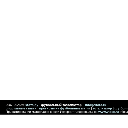
2007-2026 ©
Втото.ру
-
футбольный тотализатор
::
info@vtoto.ru
спортивные ставки
|
прогнозы на футбольные матчи
|
тотализатор
|
футбол 
При цитировании материалов в сети Интернет гиперссылка на
www.vtoto.ru
обяза