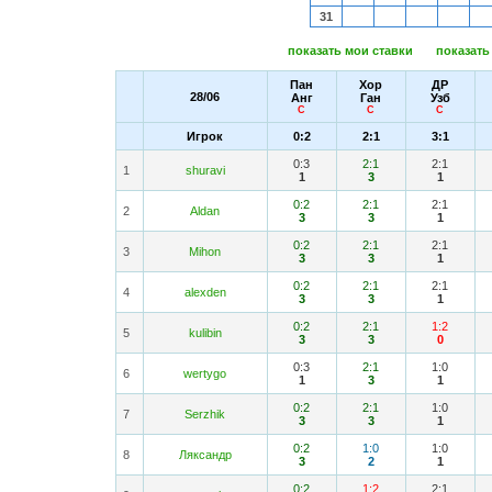
31
показать мои ставки
показать
Пан
Хор
ДР
28/06
Анг
Ган
Узб
С
С
С
Игрок
0:2
2:1
3:1
0:3
2:1
2:1
1
shuravi
1
3
1
0:2
2:1
2:1
2
Aldan
3
3
1
0:2
2:1
2:1
3
Mihon
3
3
1
0:2
2:1
2:1
4
alexden
3
3
1
0:2
2:1
1:2
5
kulibin
3
3
0
0:3
2:1
1:0
6
wertygo
1
3
1
0:2
2:1
1:0
7
Serzhik
3
3
1
0:2
1:0
1:0
8
Ляксандр
3
2
1
0:2
1:2
2:1