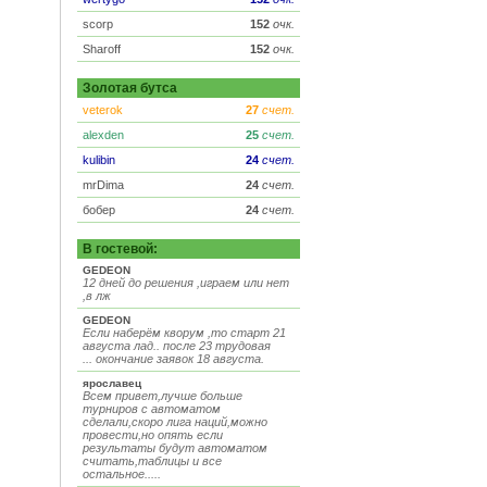
scorp
152
очк.
Sharoff
152
очк.
Золотая бутса
veterok
27
счет.
alexden
25
счет.
kulibin
24
счет.
mrDima
24
счет.
бобер
24
счет.
В гостевой:
GEDEON
12 дней до решения ,играем или нет
,в лж
GEDEON
Если наберём кворум ,то старт 21
августа лад.. после 23 трудовая
... окончание заявок 18 августа.
ярославец
Всем привет,лучше больше
турниров с автоматом
сделали,скоро лига наций,можно
провести,но опять если
результаты будут автоматом
считать,таблицы и все
остальное.....