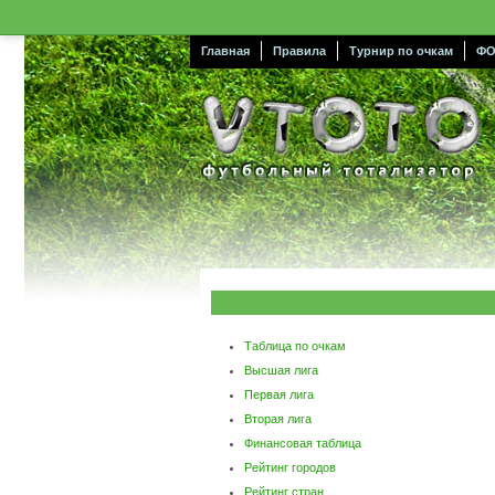
Главная
Правила
Турнир по очкам
ФО
Таблица по очкам
Высшая лига
Первая лига
Вторая лига
Финансовая таблица
Рейтинг городов
Рейтинг стран