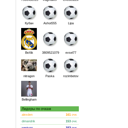
Кубан
Ashot555
Lipa
BeXik
3809521079
evsel77
nitragon
Paska
rozimbetov
Bellingham
Лидеры по очкам
alexden
161
очк.
dimandrik
153
очк.
wertygo
152
очк.