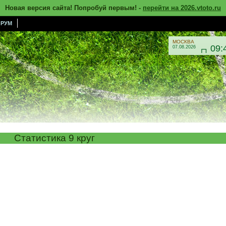
Новая версия сайта! Попробуй первым! -
перейти на 2026.vtoto.ru
РУМ
МОСКВА
09:
07.08.2026

Статистика 9 круг