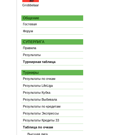
Grobbelaar
Общение
Гостевая
Форум
СУПЕРЛИГА
Правила
Результаты
Турнирная таблица
Турниры
Результаты по очкам
Результаты LifeLiga
Результаты Кубка
Результаты Выбивала
Результаты по кредитам
Результаты Экспрессы
Результаты Кредиты 33
Таблица по очкам
Высшая лига