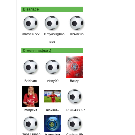
В запасе
marsel6722
11myas0@ma
X24incub
все
С меня пифко :)
BeKham
visny09
Влади
morpexlt
maxim42
R376438057
7906438919
fragmaker
Chelsea15r