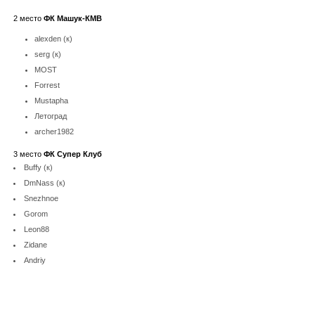
2 место
ФК Машук-КМВ
alexden (к)
serg (к)
MOST
Forrest
Mustapha
Летоград
archer1982
3 место
ФК Супер Клуб
Buffy (к)
DmNass (к)
Snezhnoe
Gorom
Leon88
Zidane
Andriy