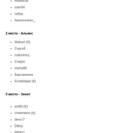
molodcov
олег94
гибор
Naxicevanec_
2 место - Альянс
Makast (К)
Сергей
maksimss
Сократ
misha88
Барсаманка
Grobbelaar (К)
3 место - Зенит
sm80 (K)
chelentano (K)
dencr7
DiKey
BRIKO