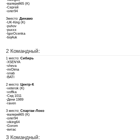
-валерий65 (K)
-Сергей
-олег94
3место:
Динамо
-UK-King (K)
-puhov
-puxxx
-IgorOcenka
-boj4uk
2 Командный:
1 место:
Сибирь
-XSENYA
-sheva
-mrDima
-snab
-BATI
2 место:
Центр-К
-veterok (K)
-voffka
-Сид 1011
-Дени 1989
-raven
3 место:
Спартак-Локо
-валерий65 (K)
-олег94
-viking64
-Gorom
-витас
3 Командный: