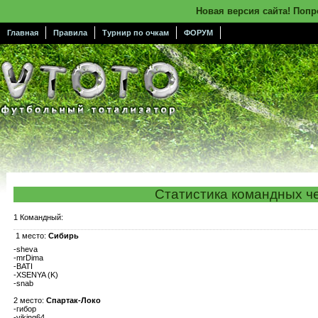
Новая версия сайта! Поп
Главная
Правила
Турнир по очкам
ФОРУМ
Статистика командных ч
1 Командный:
1 место:
Сибирь
-sheva
-mrDima
-BATI
-XSENYA (K)
-snab
2 место:
Спартак-Локо
-гибор
-viking64