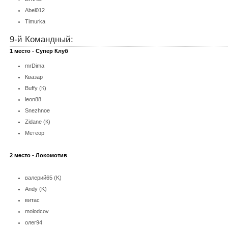
Abel012
Timurka
9-й Командный:
1 место - Супер Клуб
mrDima
Квазар
Buffy (К)
leon88
Snezhnoe
Zidane (К)
Метеор
2 место - Локомотив
валерий65 (K)
Andy
(K)
витас
molodcov
олег94