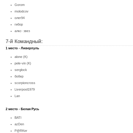
Gorom
molodcov
олег94
гибор
алкс- звез
7-й Командный:
1 место - Ливерпуль
alone (K)
pele-vin (K)
serglock
бобер
scorpioncross
Liverpool1979
Lan
2 место - Белая Русь
BATI
azDen
P@RKer