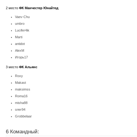
2 место
ФК Манчестер Юнайтед
Vaev-Chu
umbro
Lucifer4ik
Marti
antidot
AlexM
Игорь17
3 место
ФК Альянс
Roxy
Makast
maksimss
Roma16
misha88
олег94
Grobbelaar
6 Командный: