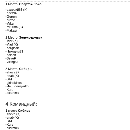
1 Место:
Спартак-Локо
-валерий65 (K)
-олег94
-Gorom
-витас
-Valter
-mrDima (K)
-Makast
2 Место:
Зеленодольск
-ildar (K)
-Vlad (K)
-serglock
-Никодим71
-nelson
-SeveR
-viking64
3 Место:
Сибирь
-sheva (K)
-snab (K)
-BATI
-akinokinos
-Йа_БлондинКо
-Kurs
-allarm08
4 Командный:
1 место
Сибирь
-sheva (K)
-snab (K)
-BATI
-Kurs
-allarm08