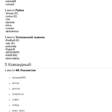
-misha88
-rumark
2 место
Рубин
-Snoop (K)
-zema (K)
-r3d
-daneek
-Алга
-rustam
-akinokinos
3 место
Телеханский лыжник
-Redbull (K)
-rain (K)
-polosatiy
-RaptoR
-ARSHAVIN
-FANFIRE
-ярославец
5 Командный:
1 место
ФК Локомотив
валерий65
витас
gorom
molodcov
valter
гибор
алкс-звез