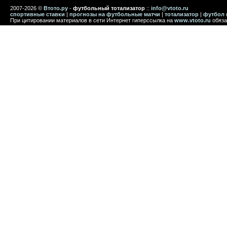
2007-2026 ©
Втото.ру
-
футбольный тотализатор
::
info@vtoto.ru
спортивные ставки
|
прогнозы на футбольные матчи
|
тотализатор
|
футбол 
При цитировании материалов в сети Интернет гиперссылка на
www.vtoto.ru
обяза