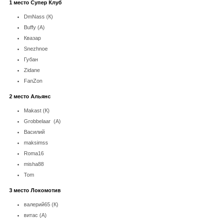
1 место Супер Клуб
DmNass (К)
Buffy (А)
Квазар
Snezhnoe
Губан
Zidane
FanZon
2 место Альянс
Makast (К)
Grobbelaar (А)
Василий
maksimss
Roma16
misha88
Tom
3 место Локомотив
валерий65 (К)
витас (А)