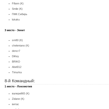
Fifann (K)
Smile (K)
ПФК Сибирь
lukaku
3 место - Зенит
sm80 (K)
chelentano (K)
dencr7
DiKey
BRIKO
Abel012
Timurka
8-й Командный:
1 место - Локомотив
валерий65
(K)
Zidane
(K)
витас