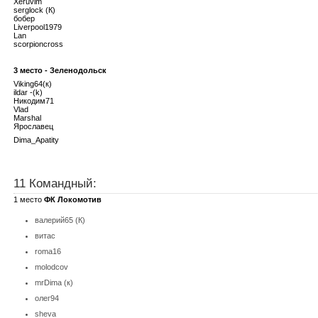
Xeruvim
serglock (К)
бобер
Liverpool1979
Lan
scorpioncross
3 место - Зеленодольск
Viking64(к)
ildar -(k)
Никодим71
Vlad
Marshal
Ярославец
Dima_Apatity
11 Командный:
1 место
ФК Локомотив
валерий65 (К)
витас
roma16
molodcov
mrDima (к)
олег94
sheva