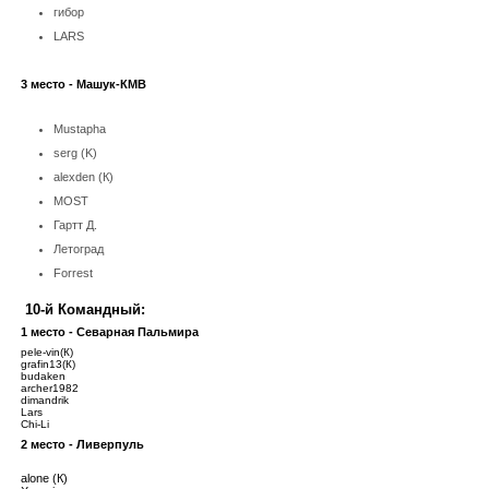
гибор
LARS
3 место - Машук-КМВ
Mustapha
serg
(K)
alexden (К)
MOST
Гартт Д.
Летоград
Forrest
10-й Командный:
1 место - Севарная Пальмира
pele-vin(К)
grafin13(К)
budaken
archer1982
dimandrik
Lars
Chi-Li
2 место - Ливерпуль
alone (К)