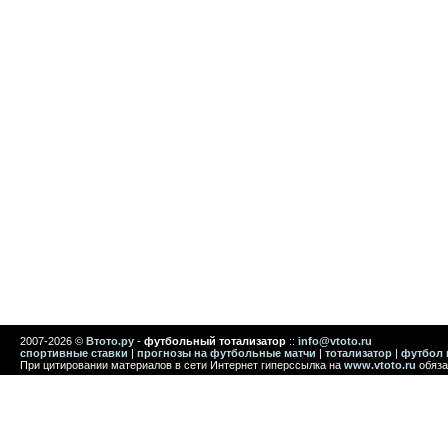
2007-2026 ©
Втото.ру
-
футбольный тотализатор
::
info@vtoto.ru
спортивные ставки
|
прогнозы на футбольные матчи
|
тотализатор
|
футбол 
При цитировании материалов в сети Интернет гиперссылка на
www.vtoto.ru
обяза