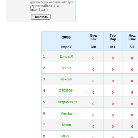
для выбора нескольких дат
удерживайте CTRL
(max 5 дат)
Бра
Тур
Нид
20/06
Гаи
Пар
Шве
Игрок
3:0
0:1
5:1
1
11myas0
0
0
0
2
Ahmet
0
0
0
3
alexden
0
0
0
4
GEDEON
0
0
0
5
Liverpool1979
0
0
0
6
Marshal
0
0
0
7
Mihon
0
0
0
8
MOST