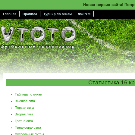
Новая версия сайта! Поп
Главная
Правила
Турнир по очкам
ФОРУМ
Статистика 16 кр
Таблица по очкам
Высшая лига
Первая лига
Вторая лига
Третья лига
Финансовая лига
Футбольные бутсы