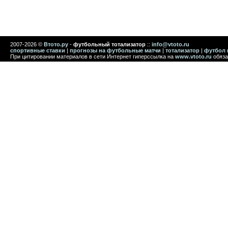
2007-2026 ©
Втото.ру
-
футбольный тотализатор
::
info@vtoto.ru
спортивные ставки
|
прогнозы на футбольные матчи
|
тотализатор
|
футбол 
При цитировании материалов в сети Интернет гиперссылка на
www.vtoto.ru
обяза