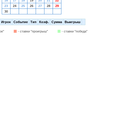
16
17
18
19
20
21
22
23
24
25
26
27
28
29
30
Игрок
Событие
Тип
Коэф.
Сумма
Выигрыш
ре"
- ставки "проигрыш"
- ставки "победа"