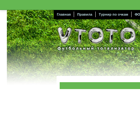
Главная
Правила
Турнир по очкам
ФО