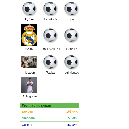
Кубан
Ashot555
Lipa
BeXik
3809521079
evsel77
nitragon
Paska
rozimbetov
Bellingham
Лидеры по очкам
alexden
161
очк.
dimandrik
153
очк.
wertygo
152
очк.