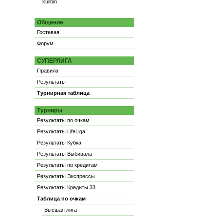
kulibin
Общение
Гостевая
Форум
СУПЕРЛИГА
Правила
Результаты
Турнирная таблица
Турниры
Результаты по очкам
Результаты LifeLiga
Результаты Кубка
Результаты Выбивала
Результаты по кредитам
Результаты Экспрессы
Результаты Кредиты 33
Таблица по очкам
Высшая лига