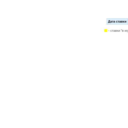
Дата ставки
- ставки "в иг