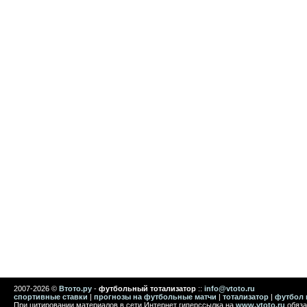
2007-2026 ©
Втото.ру
-
футбольный тотализатор
::
info@vtoto.ru
спортивные ставки
|
прогнозы на футбольные матчи
|
тотализатор
|
футбол 
При цитировании материалов в сети Интернет гиперссылка на
www.vtoto.ru
обяза