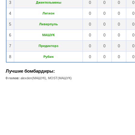
3
0
0
0
0
Джентельмены
4
0
0
0
0
Легион
5
0
0
0
0
Ливерпуль
6
0
0
0
0
МАШУК
7
0
0
0
0
Предикторз
8
0
0
0
0
Рубин
Лучшие бомбардиры:
0 голов:
alexden(МАШУК), MOST(МАШУК)