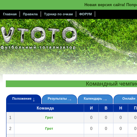
Новая версия сайта! Поп
Главная
Правила
Турнир по очкам
ФОРУМ
Командный чемпи
Положение
Результаты
Календарь
Онлайн
Команда
И
В
Н
П
1
0
0
0
0
Грот
2
0
0
0
0
Грот