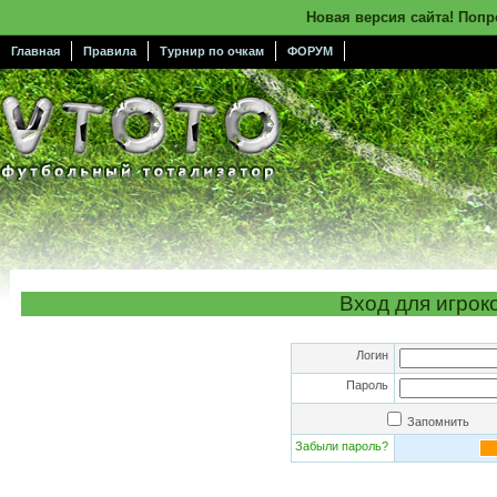
Новая версия сайта! Поп
Главная
Правила
Турнир по очкам
ФОРУМ
Вход для игрок
Логин
Пароль
Запомнить
Забыли пароль?