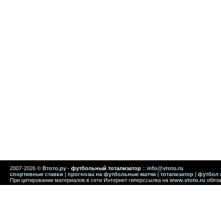
2007-2026 ©
Втото.ру
-
футбольный тотализатор
::
info@vtoto.ru
спортивные ставки
|
прогнозы на футбольные матчи
|
тотализатор
|
футбол 
При цитировании материалов в сети Интернет гиперссылка на
www.vtoto.ru
обяза